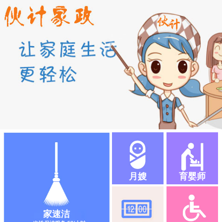
月嫂
育婴师
家速洁