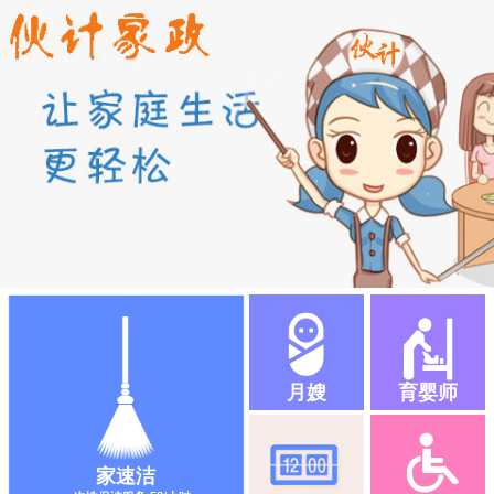
月嫂
育婴师
家速洁