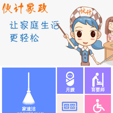
月嫂
育婴师
家速洁