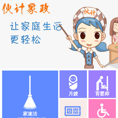
月嫂
育婴师
家速洁