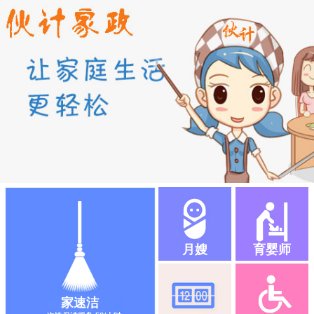
月嫂
育婴师
家速洁