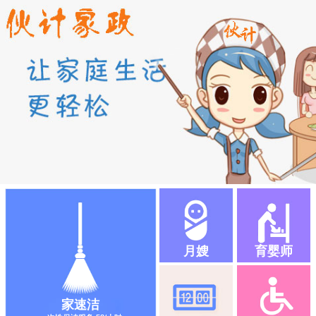
月嫂
育婴师
家速洁