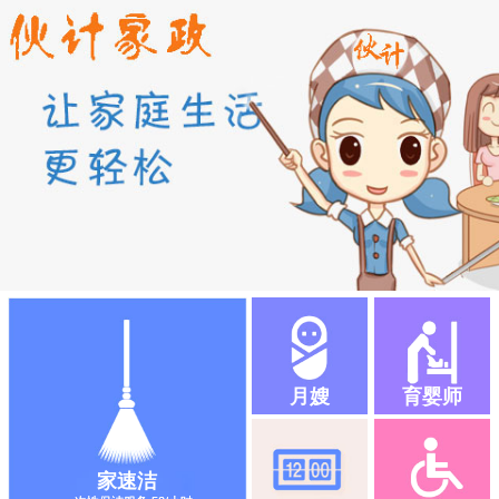
月嫂
育婴师
家速洁