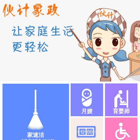
月嫂
育婴师
家速洁